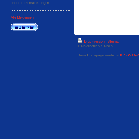
unseren Dienstleistungen.
Alle Meldungen
Druckversion
|
Sitemap
© Malerbetrieb K.Alisch
Diese Homepage wurde mit
IONOS MyW