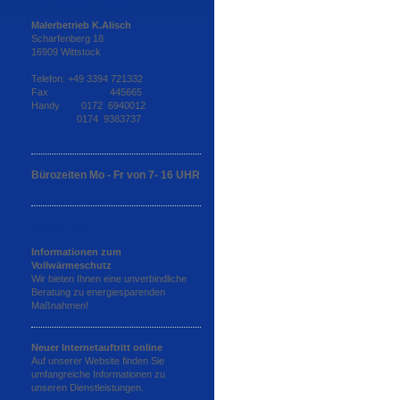
Sie haben Fragen?
Malerbetrieb K.Alisch
Scharfenberg 18
16909 Wittstock
Telefon: +49 3394 721332
Fax 445665
Handy 0172 6940012
0174 9383737
Bürozeiten Mo - Fr von 7- 16 UHR
Aktuelles
Informationen zum
Vollwärmeschutz
Wir bieten Ihnen eine unverbindliche
Beratung zu energiesparenden
Maßnahmen!
Neuer Internetauftritt online
Auf unserer Website finden Sie
umfangreiche Informationen zu
unseren Dienstleistungen.