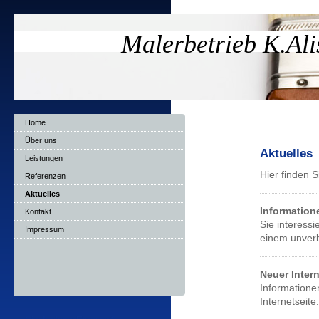
Malerbetrieb K.Ali
Home
Über uns
Aktuelles
Leistungen
Hier finden 
Referenzen
Aktuelles
Information
Kontakt
Sie interess
Impressum
einem unverb
Neuer Intern
Informatione
Internetseit