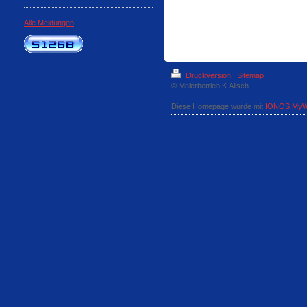
Alle Meldungen
Druckversion
|
Sitemap
© Malerbetrieb K.Alisch
Diese Homepage wurde mit
IONOS MyW