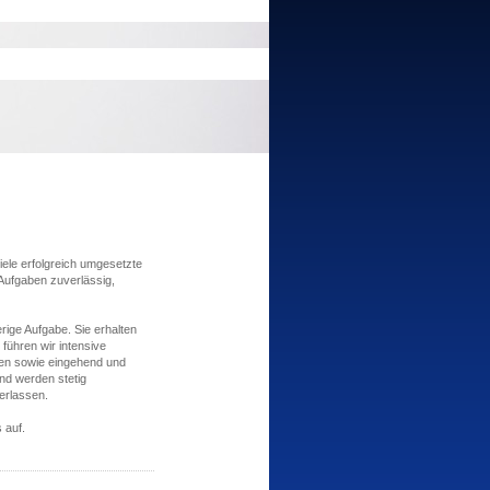
iele erfolgreich umgesetzte
 Aufgaben zuverlässig,
rige Aufgabe. Sie erhalten
 führen wir intensive
en sowie eingehend und
und werden stetig
verlassen.
 auf.