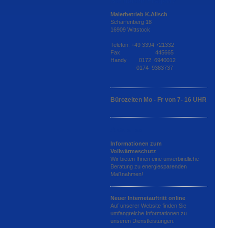
Sie haben Fragen?
Malerbetrieb K.Alisch
Scharfenberg 18
16909 Wittstock
Telefon: +49 3394 721332
Fax 445665
Handy 0172 6940012
0174 9383737
Bürozeiten Mo - Fr von 7- 16 UHR
Aktuelles
Informationen zum
Vollwärmeschutz
Wir bieten Ihnen eine unverbindliche
Beratung zu energiesparenden
Maßnahmen!
Neuer Internetauftritt online
Auf unserer Website finden Sie
umfangreiche Informationen zu
unseren Dienstleistungen.